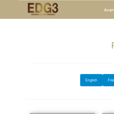
Avan
English
Fre