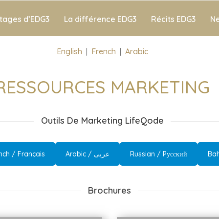
tages d’EDG3
La différence EDG3
Récits EDG3
N
English
|
French
|
Arabic
RESSOURCES MARKETING
Outils De Marketing LifeQode
nch / Français
Arabic / عربى
Russian / Pусский
Bah
Brochures