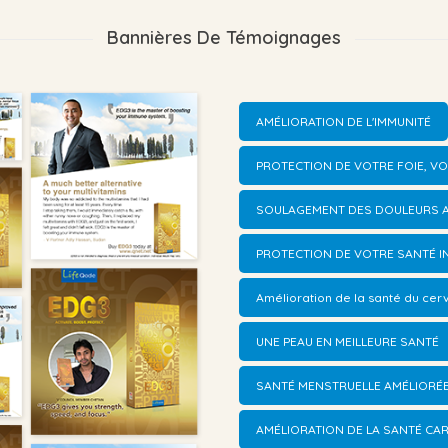
Bannières De Témoignages
AMÉLIORATION DE L'IMMUNITÉ
PROTECTION DE VOTRE FOIE, V
SOULAGEMENT DES DOULEURS A
PROTECTION DE VOTRE SANTÉ I
Amélioration de la santé du cer
UNE PEAU EN MEILLEURE SANTÉ
SANTÉ MENSTRUELLE AMÉLIORÉ
AMÉLIORATION DE LA SANTÉ CA