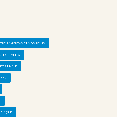
OTRE PANCRÉAS ET VOS REINS
RTICULAIRES
NTESTINALE
veau
E
RDIAQUE